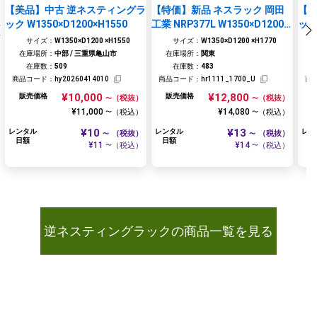
【美品】中古 逆ネスティングラ
【特価】新品 ネスラック 岡田
【美
ック W1350×D1200×H1550
工業 NRP377L W1350×D1200×
ック 
H1770 逆ネスティングラック
サイズ：
W1350×D1200 ×H1550
サイズ：
W1350×D1200 ×H1770
在庫場所：
中部 / 三重県亀山市
在庫場所：
関東
在庫数：
509
在庫数：
483
商品コード：
hy20260414010
商品コード：
hr1111_1700_U
商
¥10,000
¥12,800
販売価格
販売価格
（税抜）
（税抜）
〜
〜
¥11,000
¥14,080
（税込）
（税込）
〜
〜
¥10
¥13
レンタル
レンタル
レン
（税抜）
（税抜）
〜
〜
日額
日額
日
¥11
¥14
（税込）
（税込）
〜
〜
逆ネスティングラックの商品一覧を見る