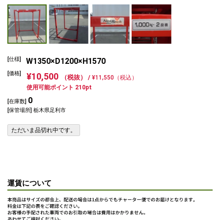
[仕様]
W1350×D1200×H1570
[価格]
¥10,500
（税抜） /
¥11,550（税込）
使用可能ポイント 210pt
0
[在庫数]
[保管場所] 栃木県足利市
ただいま品切れ中です。
運賃について