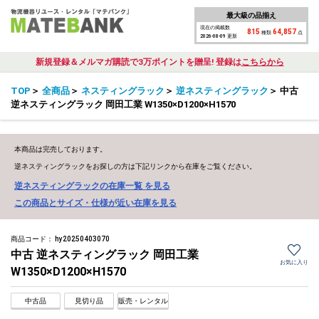
最大級の品揃え
現在の掲載数
815
64,857
種類
点
2026-08-09 更新
新規登録＆メルマガ購読で3万ポイントを贈呈! 登録は
こちらから
TOP
＞
全商品
＞
ネスティングラック
＞
逆ネスティングラック
＞
中古
逆ネスティングラック 岡田工業 W1350×D1200×H1570
本商品は完売しております。
逆ネスティングラックをお探しの方は下記リンクから在庫をご覧ください。
逆ネスティングラックの在庫一覧 を見る
この商品とサイズ・仕様が近い在庫を見る
商品コード：
hy20250403070
中古 逆ネスティングラック 岡田工業
お気に入り
W1350×D1200×H1570
中古品
見切り品
販売・レンタル