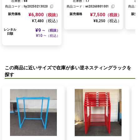
在庫数：
68
在庫数：
17
在
商品コード：
hy20250213020
商品コード：
wi20260801001
商品コ
¥6,800
¥7,500
販売価格
販売価格
販売
（税抜）
（税抜）
（税込）
（税込）
¥7,480
¥8,250
¥9
レンタル
（税抜）
〜
日額
¥10
（税込）
〜
この商品に近いサイズで在庫が多い逆ネスティングラックを
探す