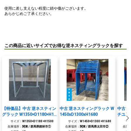
使用に差し支えない程度に錆や傷がございます。
あらかじめご了承ください。
お買い物を続ける
閉じる
お見積りに進む
この商品に近いサイズでお得な逆ネスティングラックを探す
【特価品】中古 逆ネスティン
中古 逆ネスティングラック W
中古 
グラック W1350×D1180×H15
1450xD1300xH1680
チユ W1
00 ※台数限定
サイズ：
W1350×D1180 ×H1500
サイズ：
W1450×D1300 ×H1680
サ
在庫場所：
関東 / 群馬県館林市①
在庫場所：
関東 / 群馬県太田市②
在庫