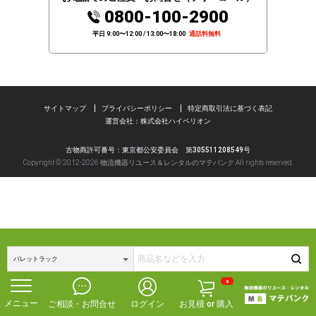
0800-100-2900
閉じる
平日 9:00〜12:00 / 13:00〜18:00
通話料無料
サイトマップ
プライバシーポリシー
特定商取引法に基づく表記
運営会社：株式会社ハイペリオン
古物商許可番号：東京都公安委員会 第305511208549号
Copyright © 2012-2026 物流機器リユース＆レンタルのマテバンク All rights reserved.
0
ご相談・お問合せ
ログイン
お見積 or 購入