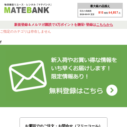
最大級の品揃え
現在の掲載数
815
64,857
種類
点
2026-08-09 更新
新規登録＆メルマガ購読で3万ポイントを贈呈! 登録は
こちらから
ご指定のカテゴリは存在しません
f
お電話でのご注文・お問合せ（フリーコール）