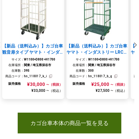
【新品（送料込み）】カゴ台車
【新品（送料込み）】カゴ台車
【
観音扉タイプ ヤマト・インダス
ヤマト・インダストリー LRC80
ヤマ
トリー KRC80-PI W1100×D800
-PG W1100×D800×H1700 本州
-PG
サイズ：
W1100×D800 ×H1700
サイズ：
W1100×D800 ×H1700
×H1700 本州エリア対象
エリア対象
州
在庫場所：
関東 / 埼玉県深谷市
在庫場所：
関東 / 埼玉県深谷市
在庫数：
395
在庫数：
300
商品コード：
hn_118017_k_i
商品コード：
hn_118017_b_g
商
¥30,000
¥25,000
販売価格
販売価格
（税抜）
（税抜）
〜
〜
¥33,000
¥27,500
（税込）
（税込）
〜
〜
カゴ台車本体の商品一覧を見る