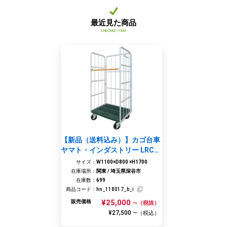
最近見た商品
CHECKED ITEM
【新品（送料込み）】カゴ台車
ヤマト・インダストリー LRC80
-PI W1100×D800×H1700 本州
サイズ：
W1100×D800 ×H1700
エリア対象
在庫場所：
関東 / 埼玉県深谷市
在庫数：
699
商品コード：
hn_118017_b_i
¥25,000
販売価格
（税抜）
〜
¥27,500
（税込）
〜