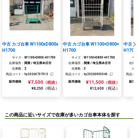
中古 カゴ台車 W1100xD800x
中古 カゴ台車 W1100×D800×
中古 カ
H1700
H1700
H1700
サイズ：
W1100×D800 ×H1700
サイズ：
W1100×D800 ×H1700
サ
在庫場所：
関東 / 埼玉県本庄市
在庫場所：
関東 / 埼玉県本庄市
在庫
在庫数：
2
在庫数：
3
在
商品コード：
hy20260707010
商品コード：
hy20260805040
商品コ
¥7,500
¥11,500
販売価格
販売価格
販売
（税抜）
（税抜）
（税込）
（税込）
¥8,250
¥12,650
この商品に近いサイズで在庫が多いカゴ台車本体を探す