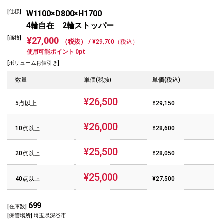
[仕様]
W1100×D800×H1700
4輪自在 2輪ストッパー
[価格]
¥27,000
（税抜） /
¥29,700（税込）
使用可能ポイント 0pt
[ボリュームお値引き]
数量
単価(税抜)
単価(税込)
¥26,500
5点以上
¥29,150
¥26,000
10点以上
¥28,600
¥25,500
20点以上
¥28,050
¥25,000
40点以上
¥27,500
699
[在庫数]
[保管場所] 埼玉県深谷市