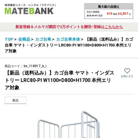
最大級の品揃え
現在の掲載数
815
64,857
種類
点
2026-08-09 更新
新規登録＆メルマガ購読で3万ポイントを贈呈! 登録は
こちらから
TOP
＞
全商品
＞
カゴ台車
＞
カゴ台車本体
＞
【新品（送料込み）】カゴ
台車 ヤマト・インダストリー LRC80-PI W1100×D800×H1700 本州エリ
ア対象
商品コード：
hn_118017_b_i
【新品（送料込み）】カゴ台車 ヤマト・インダス
お気に入り
トリー LRC80-PI W1100×D800×H1700 本州エリ
ア対象
新品