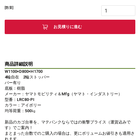
[数量]
お見積りに進む
商品詳細説明
W1100×D800×H1700
4輪自在 2輪ストッパー
バー有り
底板：樹脂
メーカー：ヤマトモビリティ＆Mfg（ヤマト・インダストリー）
型番：LRC80-PI
カラー：アイボリー
均等荷重：500㎏
新品のカゴ台車を、マテバンクならではの衝撃プライス（運賃込みで
す）でご案内！
まとまった台数でのご購入の場合は、更にボリュームお値引きも適用さ
れます。