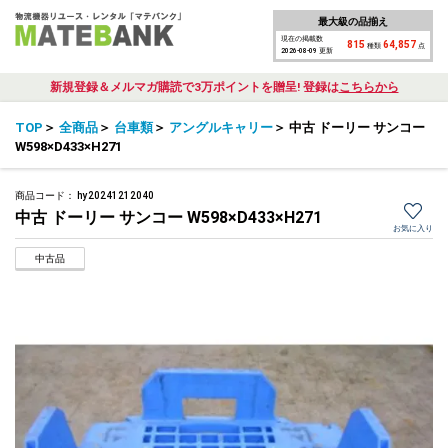
最大級の品揃え
現在の掲載数
815
64,857
種類
点
2026-08-09 更新
新規登録＆メルマガ購読で3万ポイントを贈呈! 登録は
こちらから
TOP
＞
全商品
＞
台車類
＞
アングルキャリー
＞
中古 ドーリー サンコー
W598×D433×H271
商品コード：
hy20241212040
中古 ドーリー サンコー W598×D433×H271
お気に入り
中古品