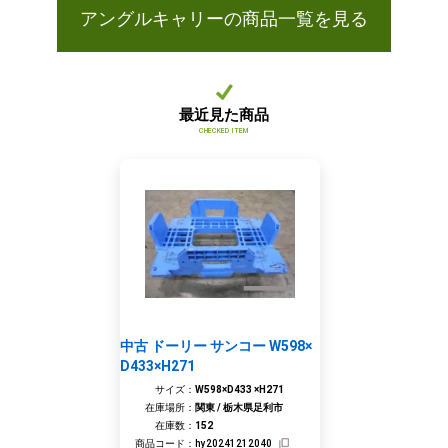
アングルキャリーの商品一覧を見る
最近見た商品
CHECKED ITEM
中古 ドーリー サンコー W598×
D433×H271
サイズ：
W598×D433 ×H271
在庫場所：
関東 / 栃木県足利市
在庫数：
152
商品コード：
hy20241212040