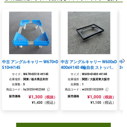
中古 アングルキャリー W670×D
中古 アングルキャリー W600xD
中古
510×H145
400xH140 4輪自在 ストッパー
340
なし
サイズ：
W670×D510 ×H145
サイズ：
W600×D400 ×H140
在庫場所：
関東 / 栃木県足利市
在庫場所：
関西 / 大阪府東大阪市
在庫数：
5
在庫数：
1
商品コード：
hy20250402360
商品コード：
wi20251022009
商
¥1,300
¥1,000
販売価格
販売価格
（税抜）
（税抜）
（税込）
（税込）
¥1,430
¥1,100