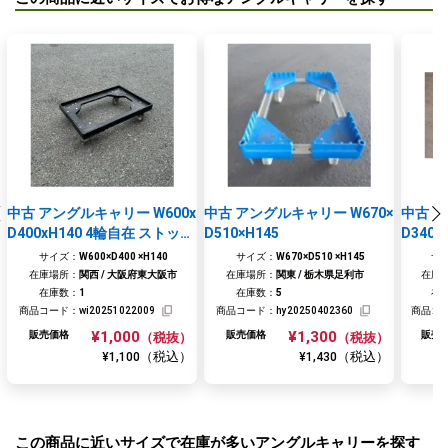
中古 アングルキャリー W600x
中古 アングルキャリー W670×
中古 ア
D400xH140 4輪自在 ストッパ
D510×H145
D340×
ーなし
サイズ：
W600×D400 ×H140
サイズ：
W670×D510 ×H145
サ
在庫場所：
関西 / 大阪府東大阪市
在庫場所：
関東 / 栃木県足利市
在庫
在庫数：
1
在庫数：
5
在
商品コード：
wi20251022009
商品コード：
hy20250402360
商品コ
¥1,000
¥1,300
販売価格
販売価格
販売
（税抜）
（税抜）
（税込）
（税込）
¥1,100
¥1,430
お買い物を続ける
閉じる
お見積りに進む
この商品に近いサイズで在庫が多いアングルキャリーを探す