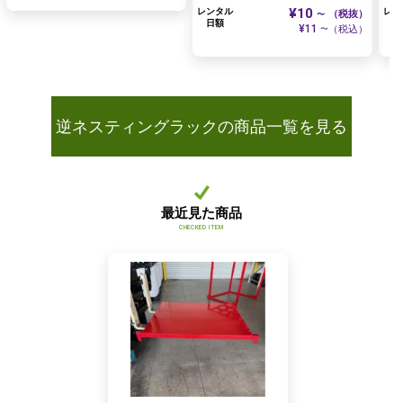
¥10
レンタル
レン
（税抜）
〜
日額
日
¥11
（税込）
〜
逆ネスティングラックの商品一覧を見る
最近見た商品
CHECKED ITEM