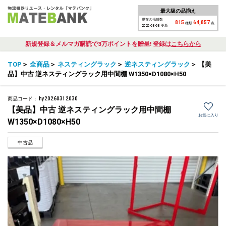
最大級の品揃え
現在の掲載数
815
64,857
種類
点
2026-08-08 更新
新規登録＆メルマガ購読で3万ポイントを贈呈! 登録は
こちらから
TOP
＞
全商品
＞
ネスティングラック
＞
逆ネスティングラック
＞
【美
品】中古 逆ネスティングラック用中間棚 W1350×D1080×H50
商品コード：
hy20260312030
【美品】中古 逆ネスティングラック用中間棚
お気に入り
W1350×D1080×H50
中古品