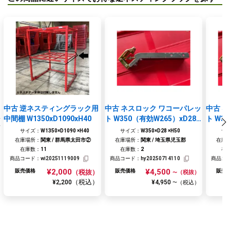
お買い物を続ける
閉じる
お見積りに進む
中古 逆ネスティングラック用
中古 ネスロック ワコーパレッ
中古 
中間棚 W1350xD1090xH40
ト W350（有効W265）xD28x
ト W3
H50 4本セット
H50 
サイズ：
W1350×D1090 ×H40
サイズ：
W350×D28 ×H50
サ
在庫場所：
関東 / 群馬県太田市②
在庫場所：
関東 / 埼玉県児玉郡
在庫
在庫数：
11
在庫数：
2
在
商品コード：
wi20251119009
商品コード：
hy20250714110
商品コ
¥2,000
¥4,500
販売価格
販売価格
販売
（税抜）
（税抜）
〜
（税込）
¥2,200
¥4,950
（税込）
〜