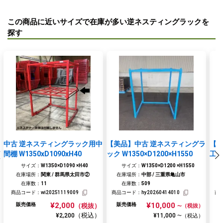
この商品に近いサイズで在庫が多い逆ネスティングラックを
探す
中古 逆ネスティングラック用中
【美品】中古 逆ネスティングラ
【特
間棚 W1350xD1090xH40
ック W1350×D1200×H1550
工業 
H1
サイズ：
W1350×D1090 ×H40
サイズ：
W1350×D1200 ×H1550
在庫場所：
関東 / 群馬県太田市②
在庫場所：
中部 / 三重県亀山市
在庫数：
11
在庫数：
509
商品コード：
wi20251119009
商品コード：
hy20260414010
商
¥2,000
¥10,000
販売価格
販売価格
（税抜）
（税抜）
〜
（税込）
¥2,200
¥11,000
（税込）
〜