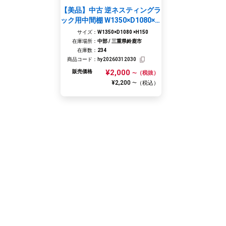
【美品】中古 逆ネスティングラ
ック用中間棚 W1350×D1080×H
50
サイズ：
W1350×D1080 ×H150
在庫場所：
中部 / 三重県鈴鹿市
在庫数：
234
商品コード：
hy20260312030
¥2,000
販売価格
（税抜）
〜
¥2,200
（税込）
〜