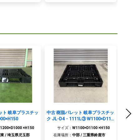
ット 岐阜プラスチッ
中古 樹脂パレット 岐阜プラスチッ
中古 樹脂
00×H150
ク JL-D4・1111L③ W1100×D110
H120
0×H150
1200×D1000 ×H150
サイズ：
W1100×D1100 ×H150
サ
東 / 埼玉県児玉郡
在庫場所：
中部 / 三重県鈴鹿市
在庫