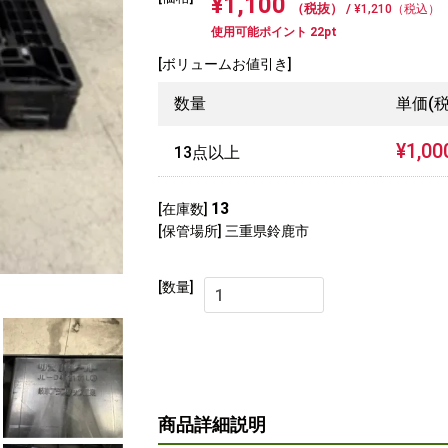
¥1,100
（税抜） /
¥1,210（税込）
使用可能ポイント 22pt
[ボリュームお値引き]
数量
単価(税
¥1,00
13点以上
13
[在庫数]
[保管場所] 三重県鈴鹿市
[数量]
商品詳細説明