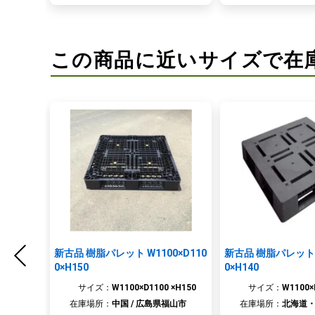
この商品に近いサイズで在
新古品 樹脂パレット W1100×D110
新古品 樹脂パレット W
0×H150
0×H140
サイズ：
W1100×D1100 ×H150
サイズ：
W1100×
在庫場所：
中国 / 広島県福山市
在庫場所：
北海道・