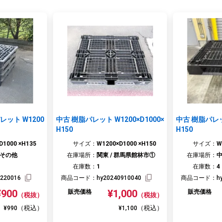
W1200
中古 樹脂パレット W1200×D1000×
中古 樹脂パレット
H150
H150
D1000 ×H135
サイズ：
W1200×D1000 ×H150
サイズ：
W
 その他
在庫場所：
関東 / 群馬県館林市①
在庫場所：
中
在庫数：
1
在庫数：
4
1220016
商品コード：
hy20240910040
商品コード：
h
¥900
¥1,000
販売価格
販売価格
（税抜）
（税抜）
（税込）
（税込）
¥990
¥1,100