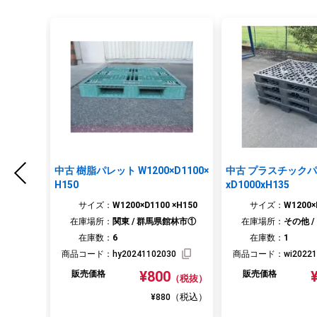
中古 樹脂パレット W1200×D1100×
中古 プラスチックパレット 
H150
xD1000xH135
サイズ：
W1200×D1100 ×H150
サイズ：
W1200×
在庫場所：
関東 / 群馬県館林市①
在庫場所：
その他 /
在庫数：
6
在庫数：
1
商品コード：
hy20241102030
商品コード：
wi2022
¥800
販売価格
販売価格
（税抜）
（税込）
¥880