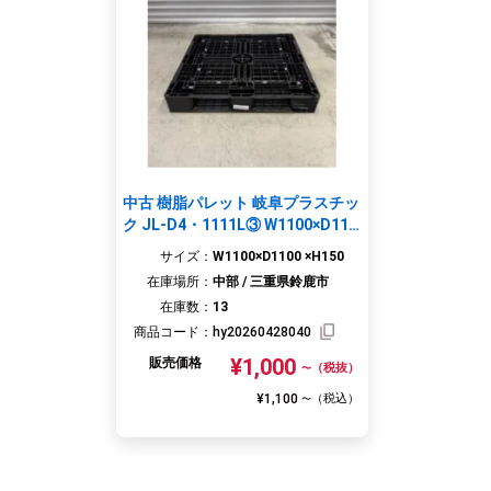
中古 樹脂パレット 岐阜プラスチッ
ク JL-D4・1111L③ W1100×D110
0×H150
サイズ：
W1100×D1100 ×H150
在庫場所：
中部 / 三重県鈴鹿市
在庫数：
13
商品コード：
hy20260428040
¥1,000
販売価格
（税抜）
〜
¥1,100
（税込）
〜