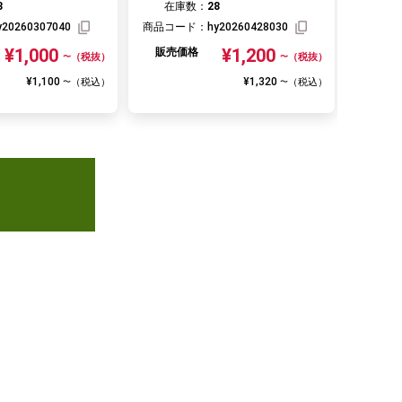
3
在庫数：
28
在
y20260307040
商品コード：
hy20260428030
商品コ
¥1,000
¥1,200
販売価格
販売
（税抜）
（税抜）
〜
〜
¥1,100
¥1,320
（税込）
（税込）
〜
〜