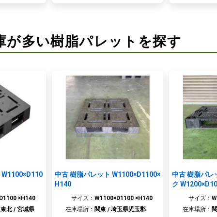
庫が多い樹脂パレットを探す
お買い物を続ける
閉じる
お見積りに進む
1100×D110
中古 樹脂パレット W1100×D1100×
中古 樹脂パレ
H140
ク W1200×D10
D1100 ×H140
サイズ：
W1100×D1100 ×H140
サイズ：
W
東北 / 宮城県
在庫場所：
関東 / 埼玉県児玉郡
在庫場所：
関