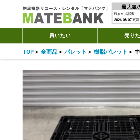
最大級
現在の掲載数
2026-08-07 更新
買いたい
売り
TOP
＞
全商品
＞
パレット
＞
樹脂パレット
＞
中