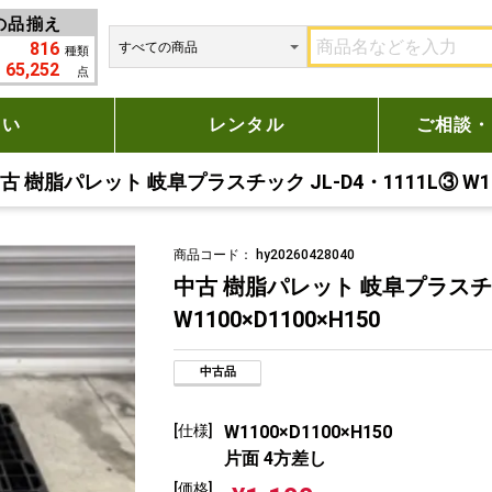
の品揃え
816
種類
65,252
点
たい
レンタル
ご相談・
古 樹脂パレット 岐阜プラスチック JL-D4・1111L③ W110
商品コード：
hy20260428040
中古 樹脂パレット 岐阜プラスチック
W1100×D1100×H150
中古品
[仕様]
W1100×D1100×H150
片面 4方差し
[価格]