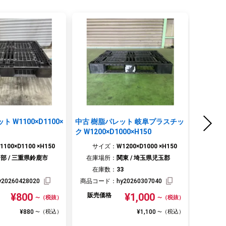
 W1100×D1100×
中古 樹脂パレット 岐阜プラスチッ
中古 樹脂
ク W1200×D1000×H150
H150
ック JL-
1100×D1100 ×H150
サイズ：
W1200×D1000 ×H150
サ
部 / 三重県鈴鹿市
在庫場所：
関東 / 埼玉県児玉郡
在庫
在庫数：
33
在
y20260428020
商品コード：
hy20260307040
商品コ
¥800
¥1,000
販売価格
販売
（税抜）
（税抜）
〜
〜
¥880
¥1,100
（税込）
（税込）
〜
〜