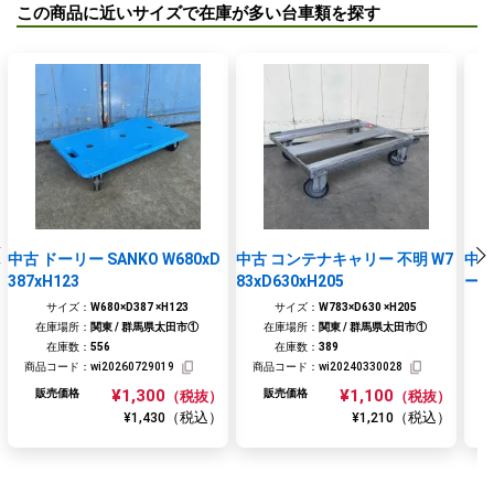
この商品に近いサイズで在庫が多い台車類を探す
中古 ドーリー SANKO W680xD
中古 コンテナキャリー 不明 W7
中古
387xH123
83xD630xH205
ー W
サイズ：
W680×D387 ×H123
サイズ：
W783×D630 ×H205
在庫場所：
関東 / 群馬県太田市①
在庫場所：
関東 / 群馬県太田市①
在庫数：
556
在庫数：
389
商品コード：
wi20260729019
商品コード：
wi20240330028
商
¥1,300
¥1,100
販売価格
販売価格
（税抜）
（税抜）
（税込）
（税込）
¥1,430
¥1,210