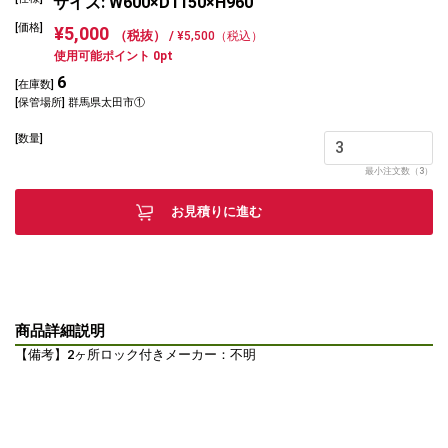
サイズ: W600×D1150×H960
[価格]
¥5,000
（税抜） /
¥5,500（税込）
使用可能ポイント 0pt
6
[在庫数]
[保管場所] 群馬県太田市①
[数量]
最小注文数（3）
お見積りに進む
商品詳細説明
【備考】2ヶ所ロック付きメーカー：不明