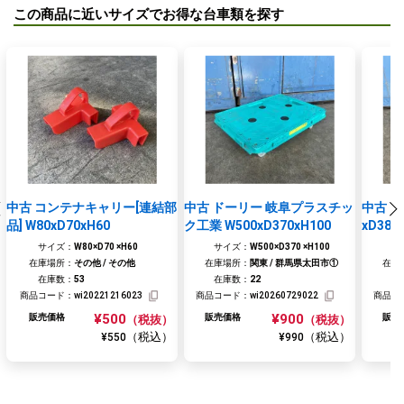
この商品に近いサイズでお得な台車類を探す
中古 コンテナキャリー[連結部
中古 ドーリー 岐阜プラスチッ
中古 ドー
品] W80xD70xH60
ク工業 W500xD370xH100
xD385
サイズ：
W80×D70 ×H60
サイズ：
W500×D370 ×H100
サ
在庫場所：
その他 / その他
在庫場所：
関東 / 群馬県太田市①
在庫
在庫数：
53
在庫数：
22
在
商品コード：
wi20221216023
商品コード：
wi20260729022
商品コ
¥500
¥900
販売価格
販売価格
販売
（税抜）
（税抜）
（税込）
（税込）
¥550
¥990
お買い物を続ける
閉じる
お見積りに進む