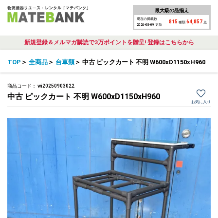
最大級の品揃え
現在の掲載数
815
64,857
種類
点
2026-08-09 更新
新規登録＆メルマガ購読で3万ポイントを贈呈! 登録は
こちらから
TOP
＞
全商品
＞
台車類
＞
中古 ピックカート 不明 W600xD1150xH960
商品コード：
wi20250903022
中古 ピックカート 不明 W600xD1150xH960
お気に入り