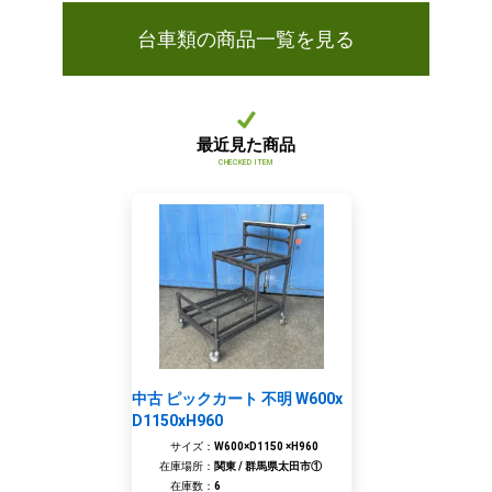
台車類の商品一覧を見る
最近見た商品
CHECKED ITEM
中古 ピックカート 不明 W600x
D1150xH960
サイズ：
W600×D1150 ×H960
在庫場所：
関東 / 群馬県太田市①
在庫数：
6