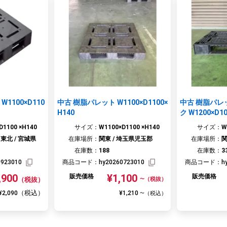
1100×D110
中古 樹脂パレット W1100×D1100×
中古 樹脂パレ
H140
ク W1200×D10
D1100 ×H140
サイズ：
W1100×D1100 ×H140
サイズ：
W
東北 / 宮城県
在庫場所：
関東 / 埼玉県児玉郡
在庫場所：
関
在庫数：
188
在庫数：
3
0923010
商品コード：
hy20260723010
商品コード：
h
,900
¥1,100
販売価格
販売価格
（税抜）
（税抜）
〜
（税込）
¥2,090
¥1,210
（税込）
〜