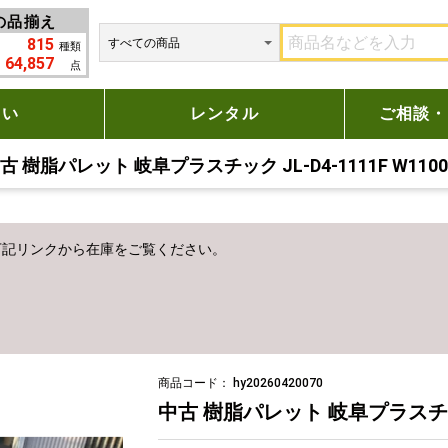
の品揃え
815
種類
64,857
点
たい
レンタル
ご相談・
古 樹脂パレット 岐阜プラスチック JL-D4-1111F W1100×
下記リンクから在庫をご覧ください。
商品コード：
hy20260420070
中古 樹脂パレット 岐阜プラスチック JL