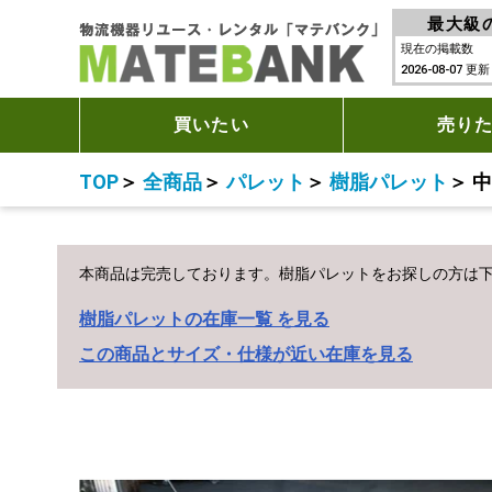
最大級
現在の掲載数
2026-08-07 更新
買いたい
売り
TOP
＞
全商品
＞
パレット
＞
樹脂パレット
＞
中
本商品は完売しております。
樹脂パレットをお探しの方は
樹脂パレットの在庫一覧 を見る
この商品とサイズ・仕様が近い在庫を見る