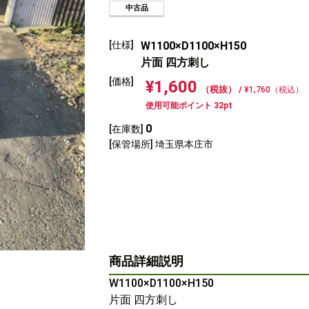
中古品
[仕様]
W1100×D1100×H150
片面 四方刺し
[価格]
¥1,600
（税抜） /
¥1,760（税込）
使用可能ポイント 32pt
0
[在庫数]
[保管場所] 埼玉県本庄市
商品詳細説明
W1100×D1100×H150
片面 四方刺し