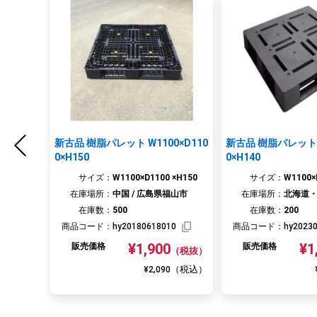
新古品 樹脂パレット W1100×D110
新古品 樹脂パレット W
0×H150
0×H140
サイズ：
W1100×D1100 ×H150
サイズ：
W1100×
在庫場所：
中国 / 広島県福山市
在庫場所：
北海道・
在庫数：
500
在庫数：
200
商品コード：
hy20180618010
商品コード：
hy2023
¥1,900
¥1
販売価格
販売価格
（税抜）
（税込）
¥2,090