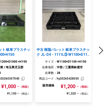
ット 岐阜プラスチッ
中古 樹脂パレット 岐阜プラスチッ
中古 樹脂
00×H150
ク JL-D4・1111L③ W1100×D110
H120
0×H150
1200×D1000 ×H150
サイズ：
W1100×D1100 ×H150
サ
東 / 埼玉県児玉郡
在庫場所：
中部 / 三重県鈴鹿市
在庫
3
在庫数：
28
在
y20260307040
商品コード：
hy20260428030
商品コ
¥1,000
¥1,200
販売価格
販売
（税抜）
（税抜）
〜
〜
¥1,100
¥1,320
（税込）
（税込）
〜
〜