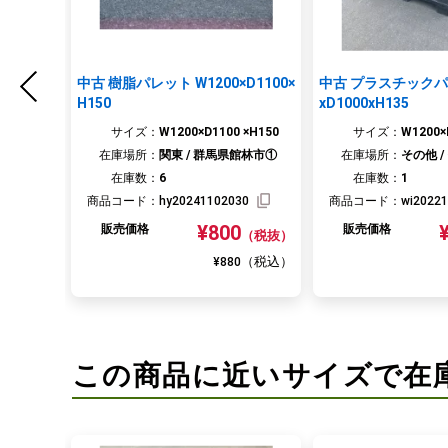
中古 樹脂パレット W1200×D1100×
中古 プラスチックパレット 
H150
xD1000xH135
サイズ：
W1200×D1100 ×H150
サイズ：
W1200×
在庫場所：
関東 / 群馬県館林市①
在庫場所：
その他 /
在庫数：
6
在庫数：
1
商品コード：
hy20241102030
商品コード：
wi2022
¥800
販売価格
販売価格
（税抜）
（税込）
¥880
この商品に近いサイズで在