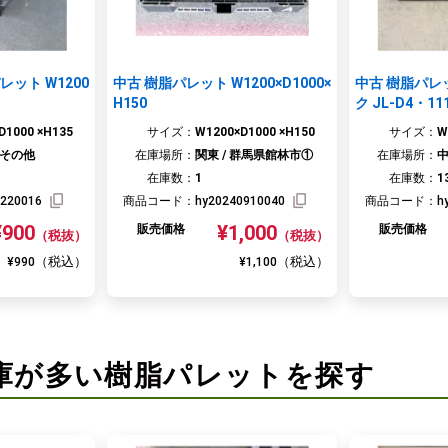
W1200
中古 樹脂パレット W1200×D1000×
中古 樹脂パレ
H150
ク JL-D4・11
0×H150
D1000 ×H135
サイズ：
W1200×D1000 ×H150
サイズ：
W
お買い物を続ける
閉じる
お見積りに進む
 その他
在庫場所：
関東 / 群馬県館林市①
在庫場所：
中
在庫数：
1
在庫数：
1
1220016
商品コード：
hy20240910040
商品コード：
h
¥900
¥1,000
販売価格
販売価格
（税抜）
（税抜）
（税込）
（税込）
¥990
¥1,100
庫が多い樹脂パレットを探す