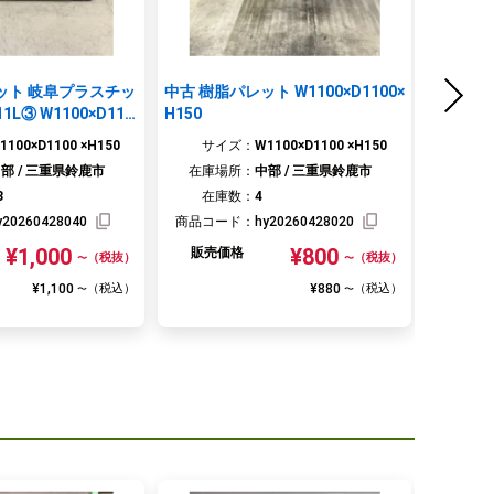
ット 岐阜プラスチッ
中古 樹脂パレット W1100×D1100×
中古 樹
11L③ W1100×D110
H150
ク W120
1100×D1100 ×H150
サイズ：
W1100×D1100 ×H150
サ
部 / 三重県鈴鹿市
在庫場所：
中部 / 三重県鈴鹿市
在庫
3
在庫数：
4
在
y20260428040
商品コード：
hy20260428020
商品コ
¥1,000
¥800
販売価格
販売
（税抜）
（税抜）
〜
〜
¥1,100
¥880
（税込）
（税込）
〜
〜